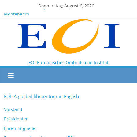
Donnerstag, August 6, 2026
EOI-BOARD Meeting 04-2025
Montenegro
News for members of the EOI
EOI – General ASSEMBLY 2025 10 28
President Milkov participated in the Doha Conference on
Artificial Intelligence and Human Rights
EOI-Europäisches Ombudsman Institut
EOI–A guided library tour in English
Vorstand
Präsidenten
Ehrenmitglieder