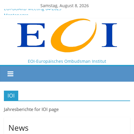
Samstag, August 8, 2026
EOI-BOARD Meeting 04-2025
Montenegro
News for members of the EOI
EOI – General ASSEMBLY 2025 10 28
President Milkov participated in the Doha Conference on
Artificial Intelligence and Human Rights
EOI-Europäisches Ombudsman Institut
IOI
Jahresberichte for IOI page
News