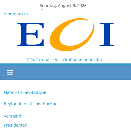
Sonntag, August 9, 2026
EOI-BOARD Meeting 04-2025
Montenegro
News for members of the EOI
EOI – General ASSEMBLY 2025 10 28
President Milkov participated in the Doha Conference on
Artificial Intelligence and Human Rights
EOI-Europäisches Ombudsman Institut
National-Law-Europe
Regional-local-Law-Europe
Vorstand
Präsidenten