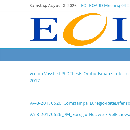
Samstag, August 8, 2026
EOI-BOARD Meeting 04-2
Montenegro
News for members of the
EOI – General ASSEMBLY 
President Milkov partici
Vretou Vassiliki PhDThesis-Ombudsman s role in e
2017
VA-3-20170526_Comstampa_Euregio-ReteDifensor
VA-3-20170526_PM_Euregio-Netzwerk Volksanwal