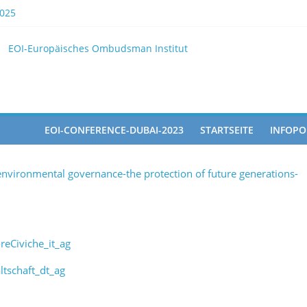
025
 EOI
EOI-Europäisches Ombudsman Institut
2025 10 28
pated in the Doha Conference on Artificial Intelligence and Human 
EOI-CONFERENCE-DUBAI-2023
STARTSEITE
INFOPO
nvironmental governance-the protection of future generations-
eCiviche_it_ag
tschaft_dt_ag