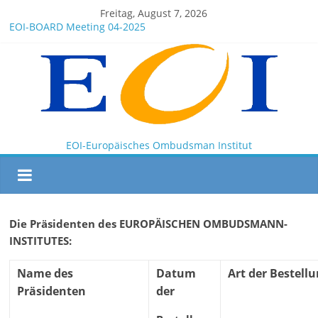
Freitag, August 7, 2026
EOI-BOARD Meeting 04-2025
Montenegro
News for members of the EOI
EOI – General ASSEMBLY 2025 10 28
President Milkov participated in the Doha Conference on
Artificial Intelligence and Human Rights
EOI-Europäisches Ombudsman Institut
Die Präsidenten des EUROPÄISCHEN OMBUDSMANN-
INSTITUTES:
Name des
Datum
Art der Bestell
Präsidenten
der