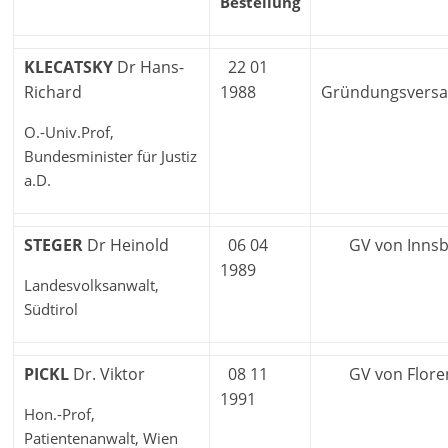
Bestellung
KLECATSKY
Dr Hans-
22 01
Richard
1988
Gründungsvers
O.-Univ.Prof,
Bundesminister für Justiz
a.D.
STEGER
Dr Heinold
06 04
GV von Innsb
1989
Landesvolksanwalt,
Südtirol
PICKL
Dr. Viktor
08 11
GV von Flore
1991
Hon.-Prof,
Patientenanwalt, Wien