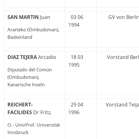
SAN MARTIN
Juan
03 06
GV von Berli
1994
Ararteko (Ombudsman),
Baskenland
DIAZ TEJERA
Arcadio
18 03
Vorstand Berl
1995
Diputado del Común
(Ombudsman),
Kanarische Inseln
REICHERT-
29 04
Vorstand Teij
FACILIDES
Dr Fritz,
1996
O.- UnivProf. Universität
Innsbruck