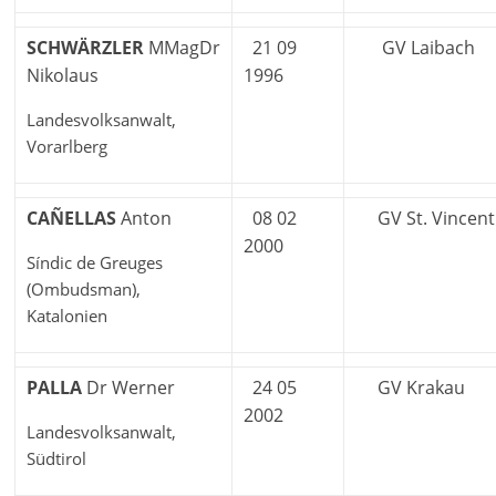
SCHWÄRZLER
MMagDr
21 09
GV Laibach
Nikolaus
1996
Landesvolksanwalt,
Vorarlberg
CAÑELLAS
Anton
08 02
GV St. Vincent 
2000
Síndic de Greuges
(Ombudsman),
Katalonien
PALLA
Dr Werner
24 05
GV Krakau
2002
Landesvolksanwalt,
Südtirol