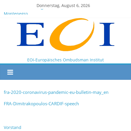
Donnerstag, August 6, 2026
EOI-BOARD Meeting 04-2025
Montenegro
News for members of the EOI
EOI – General ASSEMBLY 2025 10 28
President Milkov participated in the Doha Conference on
Artificial Intelligence and Human Rights
EOI-Europäisches Ombudsman Institut
fra-2020-coronavirus-pandemic-eu-bulletin-may_en
FRA-Dimitrakopoulos-CARDIF-speech
Vorstand