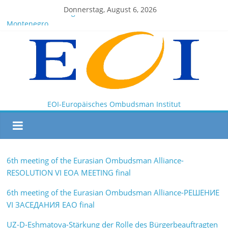
Donnerstag, August 6, 2026
EOI-BOARD Meeting 04-2025
Montenegro
News for members of the EOI
EOI – General ASSEMBLY 2025 10 28
President Milkov participated in the Doha Conference on
Artificial Intelligence and Human Rights
EOI-Europäisches Ombudsman Institut
6th meeting of the Eurasian Ombudsman Alliance-
RESOLUTION VI EOA MEETING final
6th meeting of the Eurasian Ombudsman Alliance-РЕШЕНИЕ
VI ЗАСЕДАНИЯ ЕАО final
UZ-D-Eshmatova-Stärkung der Rolle des Bürgerbeauftragten