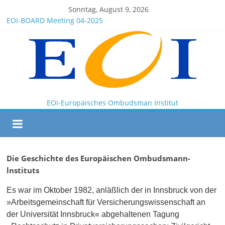
Sonntag, August 9, 2026
President Milkov participated in the Doha Conference on
Artificial Intelligence and Human Rights
EOI-BOARD Meeting 04-2025
Montenegro
News for members of the EOI
EOI – General ASSEMBLY 2025 10 28
EOI-Europäisches Ombudsman Institut
Die Geschichte des Europäischen Ombudsmann-
lnstituts
Es war im Oktober 1982, anläßlich der in Innsbruck von der
»Arbeitsgemeinschaft für Versicherungswissenschaft an
der Universität Innsbruck« abgehaltenen Tagung