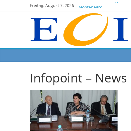
EOI-BOARD Meeting 04-20
Freitag, August 7, 2026
Montenegro
News for members of the 
EOI – General ASSEMBLY 2
President Milkov participa
Infopoint – News