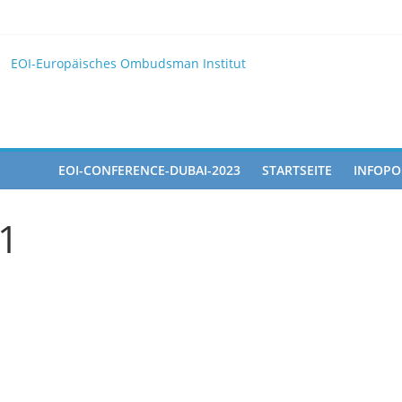
25
EOI
EOI-Europäisches Ombudsman Institut
025 10 28
ted in the Doha Conference on Artificial Intelligence and Human Ri
EOI-CONFERENCE-DUBAI-2023
STARTSEITE
INFOPO
 1