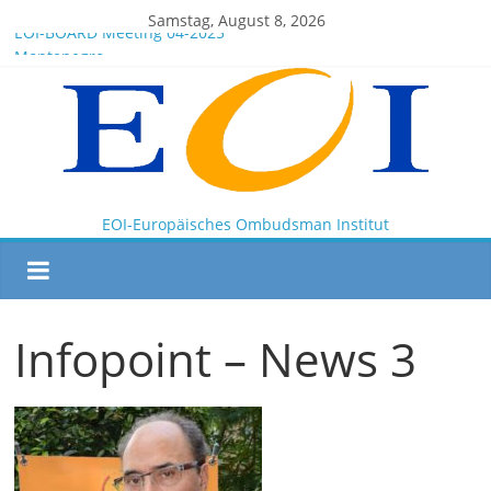
Samstag, August 8, 2026
EOI-BOARD Meeting 04-2025
Montenegro
News for members of the EOI
EOI – General ASSEMBLY 2025 10 28
President Milkov participated in the Doha Conference on
Artificial Intelligence and Human Rights
EOI-Europäisches Ombudsman Institut
Infopoint – News 3