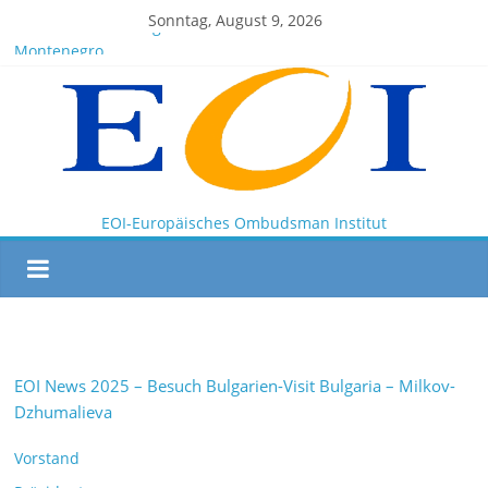
Sonntag, August 9, 2026
EOI-BOARD Meeting 04-2025
Montenegro
News for members of the EOI
EOI – General ASSEMBLY 2025 10 28
President Milkov participated in the Doha Conference on
Artificial Intelligence and Human Rights
EOI-Europäisches Ombudsman Institut
EOI News 2025 – Besuch Bulgarien-Visit Bulgaria – Milkov-
Dzhumalieva
Vorstand