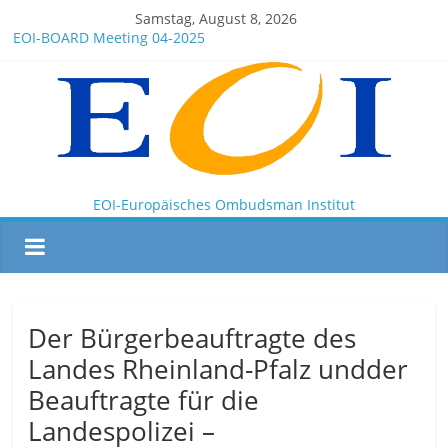
Samstag, August 8, 2026
EOI-BOARD Meeting 04-2025
Montenegro
News for members of the EOI
EOI – General ASSEMBLY 2025 10 28
President Milkov participated in the Doha Conference on
Artificial Intelligence and Human Rights
EOI-Europäisches Ombudsman Institut
Der Bürgerbeauftragte des
Landes Rheinland-Pfalz undder
Beauftragte für die
Landespolizei –