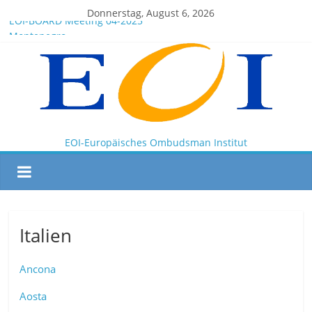
Donnerstag, August 6, 2026
EOI-BOARD Meeting 04-2025
Montenegro
News for members of the EOI
EOI – General ASSEMBLY 2025 10 28
President Milkov participated in the Doha Conference on
Artificial Intelligence and Human Rights
EOI-Europäisches Ombudsman Institut
Italien
Ancona
Aosta