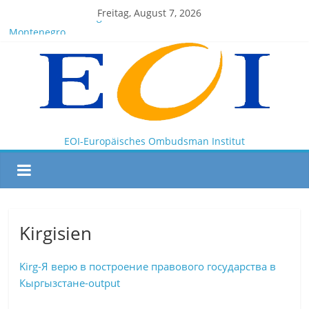
Freitag, August 7, 2026
EOI-BOARD Meeting 04-2025
Montenegro
News for members of the EOI
EOI – General ASSEMBLY 2025 10 28
President Milkov participated in the Doha Conference on
Artificial Intelligence and Human Rights
EOI-Europäisches Ombudsman Institut
Kirgisien
Kirg-Я верю в построение правового государства в
Кыргызстане-output