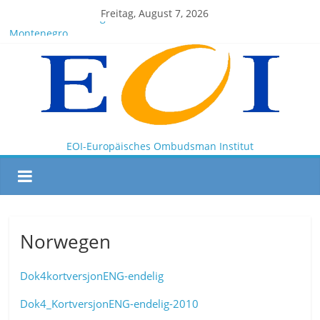
Freitag, August 7, 2026
EOI-BOARD Meeting 04-2025
Montenegro
News for members of the EOI
EOI – General ASSEMBLY 2025 10 28
President Milkov participated in the Doha Conference on
Artificial Intelligence and Human Rights
EOI-Europäisches Ombudsman Institut
Norwegen
Dok4kortversjonENG-endelig
Dok4_KortversjonENG-endelig-2010