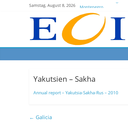
EOI-BOARD Meeting 04-2
Samstag, August 8, 2026
Montenegro
News for members of the
EOI – General ASSEMBLY 
President Milkov partici
Yakutsien – Sakha
Annual report – Yakutsia-Sakha-Rus – 2010
←
Galicia