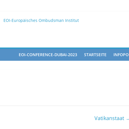
025
 EOI
EOI-Europäisches Ombudsman Institut
2025 10 28
pated in the Doha Conference on Artificial Intelligence and Human 
EOI-CONFERENCE-DUBAI-2023
STARTSEITE
INFOPO
Vatikanstaat