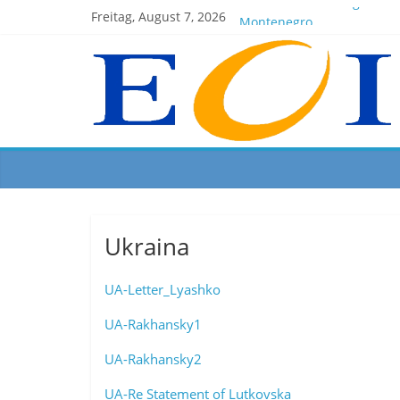
EOI-BOARD Meeting 04-20
Freitag, August 7, 2026
Montenegro
News for members of the 
EOI – General ASSEMBLY 2
President Milkov participa
Ukraina
UA-Letter_Lyashko
UA-Rakhansky1
UA-Rakhansky2
UA-Re Statement of Lutkovska