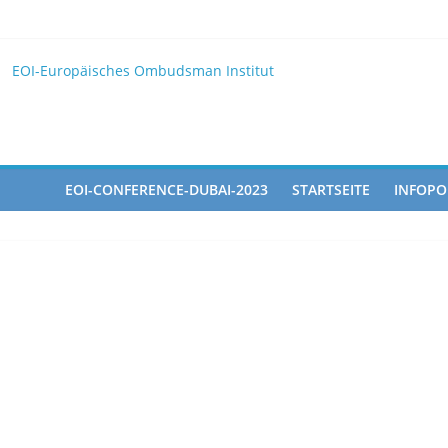
25
EOI
EOI-Europäisches Ombudsman Institut
025 10 28
ted in the Doha Conference on Artificial Intelligence and Human Ri
EOI-CONFERENCE-DUBAI-2023
STARTSEITE
INFOPO