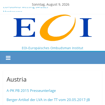
Sonntag, August 9, 2026
EOI-BOARD Meeting 04-2025
Montenegro
News for members of the EOI
EOI – General ASSEMBLY 2025 10 28
President Milkov participated in the Doha Conference on
Artificial Intelligence and Human Rights
EOI-Europäisches Ombudsman Institut
Austria
A-PK PB 2015 Presseunterlage
Berger-Artikel der LVA in der TT vom 20.05.2017-JB