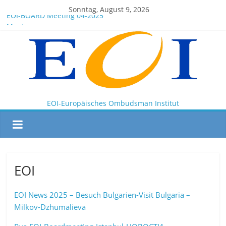
Sonntag, August 9, 2026
EOI-BOARD Meeting 04-2025
Montenegro
News for members of the EOI
EOI – General ASSEMBLY 2025 10 28
President Milkov participated in the Doha Conference on
Artificial Intelligence and Human Rights
EOI-Europäisches Ombudsman Institut
EOI
EOI News 2025 – Besuch Bulgarien-Visit Bulgaria –
Milkov-Dzhumalieva