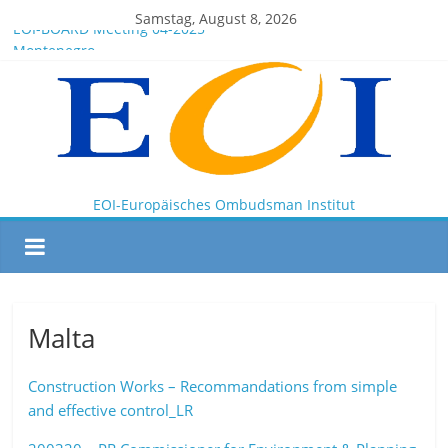
Samstag, August 8, 2026
EOI-BOARD Meeting 04-2025
Montenegro
News for members of the EOI
EOI – General ASSEMBLY 2025 10 28
President Milkov participated in the Doha Conference on
Artificial Intelligence and Human Rights
EOI-Europäisches Ombudsman Institut
Malta
Construction Works – Recommandations from simple
and effective control_LR