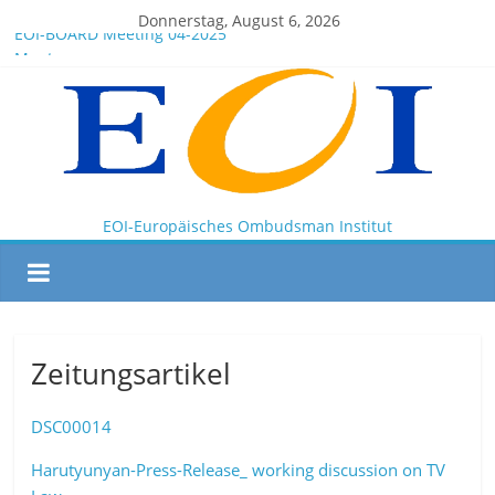
Donnerstag, August 6, 2026
EOI-BOARD Meeting 04-2025
Montenegro
News for members of the EOI
EOI – General ASSEMBLY 2025 10 28
President Milkov participated in the Doha Conference on
Artificial Intelligence and Human Rights
EOI-Europäisches Ombudsman Institut
Zeitungsartikel
DSC00014
Harutyunyan-Press-Release_ working discussion on TV