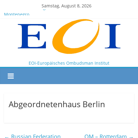
Samstag, August 8, 2026
EOI-BOARD Meeting 04-2025
Montenegro
News for members of the EOI
EOI – General ASSEMBLY 2025 10 28
President Milkov participated in the Doha Conference on
Artificial Intelligence and Human Rights
EOI-Europäisches Ombudsman Institut
Abgeordnetenhaus Berlin
←
Russian Federation
OM – Rotterdam
→