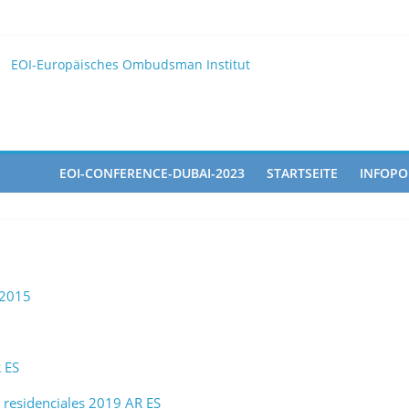
25
EOI
EOI-Europäisches Ombudsman Institut
025 10 28
ted in the Doha Conference on Artificial Intelligence and Human Ri
EOI-CONFERENCE-DUBAI-2023
STARTSEITE
INFOPO
_2015
 ES
residenciales 2019 AR ES