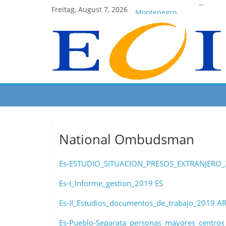
EOI-BOARD Meeting 04-20
Freitag, August 7, 2026
Montenegro
News for members of the 
EOI – General ASSEMBLY 2
President Milkov participa
National Ombudsman
Es-ESTUDIO_SITUACION_PRESOS_EXTRANJERO
Es-I_Informe_gestion_2019 ES
Es-II_Estudios_documentos_de_trabajo_2019 AR
Es-Pueblo-Separata_personas_mayores_centros_