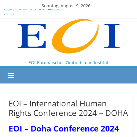
Sonntag, August 9, 2026
EOI-BOARD Meeting 04-2025
Montenegro
News for members of the EOI
EOI – General ASSEMBLY 2025 10 28
President Milkov participated in the Doha Conference on
Artificial Intelligence and Human Rights
EOI-Europäisches Ombudsman Institut
EOI – International Human
Rights Conference 2024 – DOHA
EOI – Doha Conference 2024