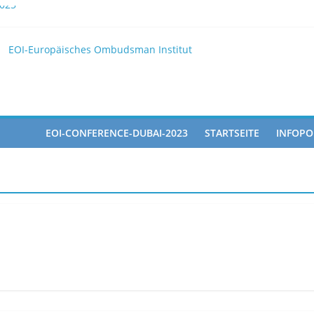
025
 EOI
EOI-Europäisches Ombudsman Institut
2025 10 28
pated in the Doha Conference on Artificial Intelligence and Human 
EOI-CONFERENCE-DUBAI-2023
STARTSEITE
INFOPO