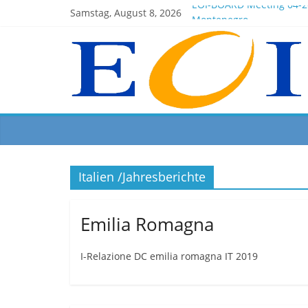
EOI-BOARD Meeting 04-2
Samstag, August 8, 2026
Montenegro
News for members of the
EOI – General ASSEMBLY 
President Milkov partici
Italien /Jahresberichte
Emilia Romagna
I-Relazione DC emilia romagna IT 2019