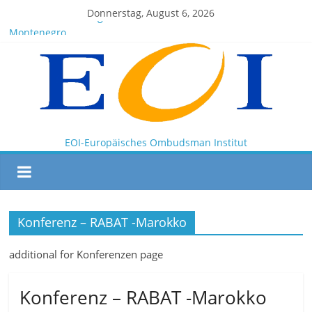
Donnerstag, August 6, 2026
EOI-BOARD Meeting 04-2025
Montenegro
News for members of the EOI
EOI – General ASSEMBLY 2025 10 28
President Milkov participated in the Doha Conference on
Artificial Intelligence and Human Rights
EOI-Europäisches Ombudsman Institut
Konferenz – RABAT -Marokko
additional for Konferenzen page
Konferenz – RABAT -Marokko