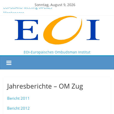
Sonntag, August 9, 2026
EOI-BOARD Meeting 04-2025
Montenegro
News for members of the EOI
EOI – General ASSEMBLY 2025 10 28
President Milkov participated in the Doha Conference on
Artificial Intelligence and Human Rights
EOI-Europäisches Ombudsman Institut
Jahresberichte – OM Zug
Bericht 2011
Bericht 2012