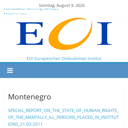
Sonntag, August 9, 2026
EOI-BOARD Meeting 04-2025
Montenegro
News for members of the EOI
EOI – General ASSEMBLY 2025 10 28
President Milkov participated in the Doha Conference on
Artificial Intelligence and Human Rights
EOI-Europäisches Ombudsman Institut
Montenegro
SPECIAL_REPORT_ON_THE_STATE_OF_HUMAN_RIGHTS_
OF_THE_MENTALLY_ILL_PERSONS_PLACED_IN_INSTITUT
IONS_21.03.2011