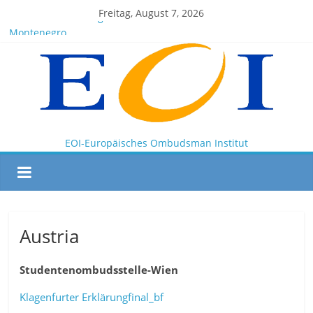
Freitag, August 7, 2026
EOI-BOARD Meeting 04-2025
Montenegro
News for members of the EOI
EOI – General ASSEMBLY 2025 10 28
President Milkov participated in the Doha Conference on
Artificial Intelligence and Human Rights
EOI-Europäisches Ombudsman Institut
Austria
Studentenombudsstelle-Wien
Klagenfurter Erklärungfinal_bf