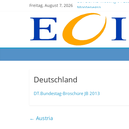
EOI-BOARD Meeting 04-20
Freitag, August 7, 2026
Montenegro
News for members of the 
EOI – General ASSEMBLY 2
President Milkov participa
Deutschland
DT.Bundestag-Broschüre JB 2013
←
Austria