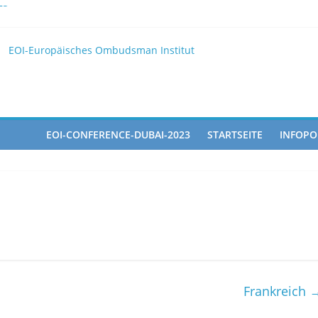
25
EOI
EOI-Europäisches Ombudsman Institut
025 10 28
ted in the Doha Conference on Artificial Intelligence and Human Ri
EOI-CONFERENCE-DUBAI-2023
STARTSEITE
INFOPO
Frankreich