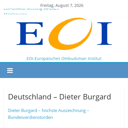
Freitag, August 7, 2026
EOI-BOARD Meeting 04-2025
Montenegro
News for members of the EOI
EOI – General ASSEMBLY 2025 10 28
President Milkov participated in the Doha Conference on
Artificial Intelligence and Human Rights
EOI-Europäisches Ombudsman Institut
Deutschland – Dieter Burgard
Dieter Burgard – höchste Auszeichnung –
Bundesverdienstorden