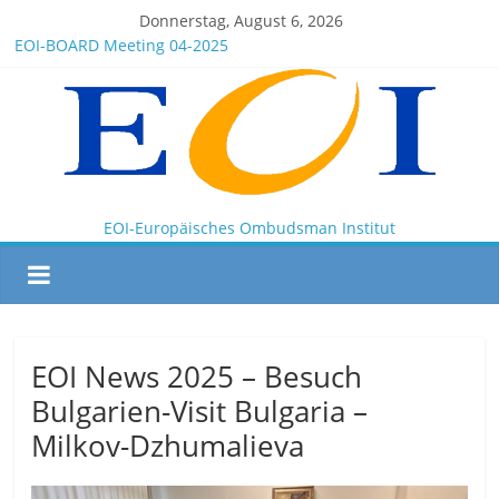
Donnerstag, August 6, 2026
EOI-BOARD Meeting 04-2025
Montenegro
News for members of the EOI
EOI – General ASSEMBLY 2025 10 28
President Milkov participated in the Doha Conference on
Artificial Intelligence and Human Rights
EOI-Europäisches Ombudsman Institut
EOI News 2025 – Besuch
Bulgarien-Visit Bulgaria –
Milkov-Dzhumalieva